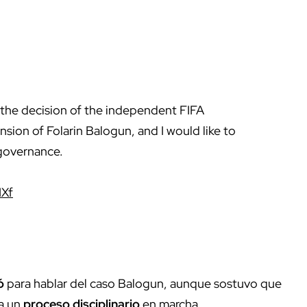
 the decision of the independent FIFA
sion of Folarin Balogun, and I would like to
 governance.
IXf
ó
para hablar del caso Balogun, aunque sostuvo que
ía un
proceso disciplinario
en marcha.