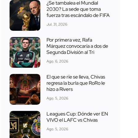
¿Se tambalea el Mundial
2030? La sede que toma
fuerza tras escándalo de FIFA
Jul. 31, 2026
Por primera vez, Rafa
Márquez convocaría a dos de
Segunda División al Tri
Ago. 6, 2026
El que se ríe se lleva, Chivas
regresa la burla que RoRo le
hizo a Rivers
Ago. 5, 2026
Leagues Cup: Dónde ver EN
VIVO el LAFC vs Chivas
Ago. 5, 2026