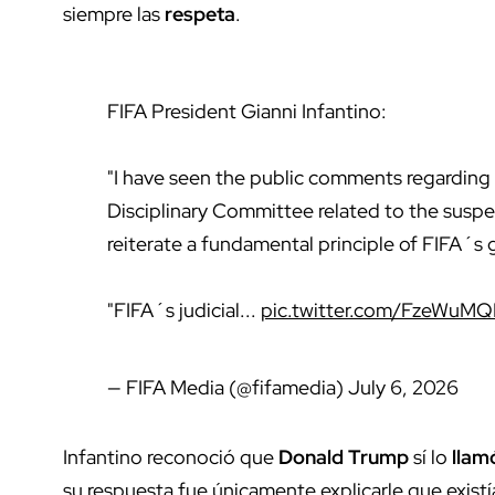
siempre las
respeta
.
FIFA President Gianni Infantino:
"I have seen the public comments regarding
Disciplinary Committee related to the suspen
reiterate a fundamental principle of FIFA´s
"FIFA´s judicial...
pic.twitter.com/FzeWuMQ
— FIFA Media (@fifamedia)
July 6, 2026
Infantino reconoció que
Donald Trump
sí lo
llam
su respuesta fue únicamente explicarle que exist