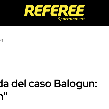
F1
nda del caso Balogun:
n"