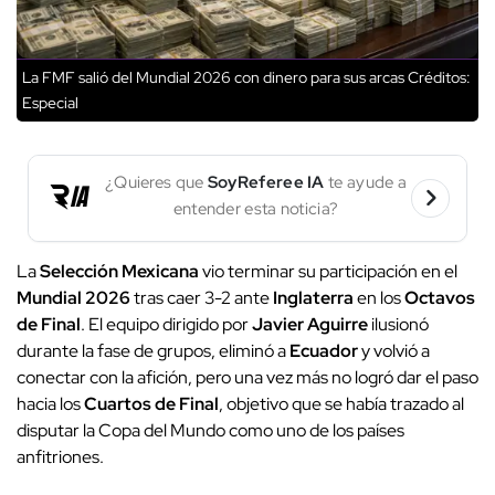
La FMF salió del Mundial 2026 con dinero para sus arcas
Créditos:
Especial
¿Quieres que
SoyReferee IA
te ayude a
entender esta noticia?
La
Selección Mexicana
vio terminar su participación en el
Mundial 2026
tras caer 3-2 ante
Inglaterra
en los
Octavos
de Final
. El equipo dirigido por
Javier Aguirre
ilusionó
durante la fase de grupos, eliminó a
Ecuador
y volvió a
conectar con la afición, pero una vez más no logró dar el paso
hacia los
Cuartos de Final
, objetivo que se había trazado al
disputar la Copa del Mundo como uno de los países
anfitriones.