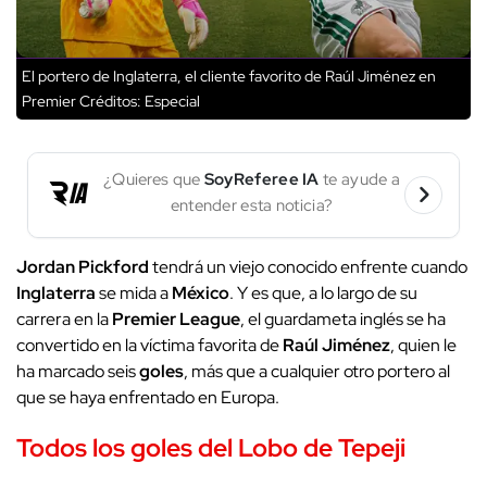
El portero de Inglaterra, el cliente favorito de Raúl Jiménez en
Premier
Créditos: Especial
¿Quieres que
SoyReferee IA
te ayude a
entender esta noticia?
Jordan Pickford
tendrá un viejo conocido enfrente cuando
Inglaterra
se mida a
México
. Y es que, a lo largo de su
carrera en la
Premier League
, el guardameta inglés se ha
convertido en la víctima favorita de
Raúl Jiménez
, quien le
ha marcado seis
goles
, más que a cualquier otro portero al
que se haya enfrentado en Europa.
Todos los goles del Lobo de Tepeji