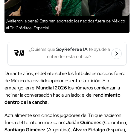
¿Valieron la pena? Esto han aportado los nacidos fuera de México
al Tri
Créditos: Especial
¿Quieres que
SoyReferee IA
te ayude a
entender esta noticia?
Durante años, el debate sobre los futbolistas nacidos fuera
de México ha dividido opiniones entre la afición. Sin
embargo, en el
Mundial 2026
los números comienzan a
inclinar la conversación hacia un lado: el del
rendimiento
dentro de la cancha
.
Actualmente son cinco los jugadores del Tri que nacieron
fuera del territorio mexicano:
Julián Quiñones
(Colombia),
Santiago Giménez
(Argentina),
Álvaro Fidalgo
(España),