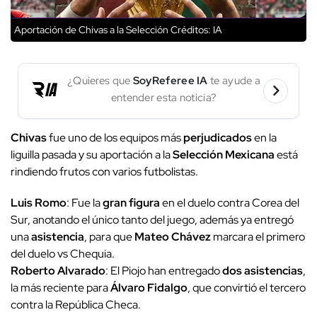
Aportación de Chivas a la Selección
Créditos: IA
¿Quieres que
SoyReferee IA
te ayude a
entender esta noticia?
Chivas
fue uno de los equipos más
perjudicados
en la
liguilla pasada y su aportación a la
Selección Mexicana
está
rindiendo frutos con varios futbolistas.
Luis Romo
: Fue la
gran figura
en el duelo contra Corea del
Sur, anotando el único tanto del juego, además ya entregó
una
asistencia
, para que
Mateo Chávez
marcara el primero
del duelo vs Chequia.
Roberto Alvarado
: El Piojo han entregado
dos asistencias
,
la más reciente para
Álvaro Fidalgo
, que convirtió el tercero
contra la República Checa.