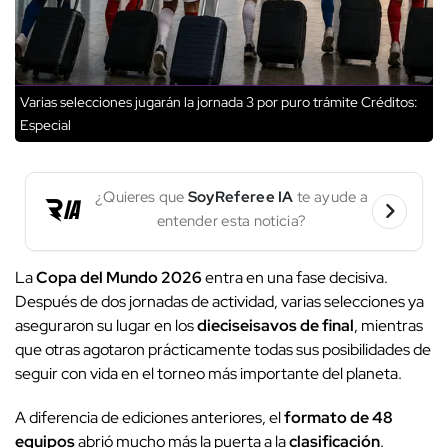
Varias selecciones jugarán la jornada 3 por puro trámite
Créditos:
Especial
¿Quieres que
SoyReferee IA
te ayude a
entender esta noticia?
La
Copa del Mundo 2026
entra en una fase decisiva.
Después de dos jornadas de actividad, varias selecciones ya
aseguraron su lugar en los
dieciseisavos de final
, mientras
que otras agotaron prácticamente todas sus posibilidades de
seguir con vida en el torneo más importante del planeta.
A diferencia de ediciones anteriores, el
formato de 48
equipos
abrió mucho más la puerta a la
clasificación
.