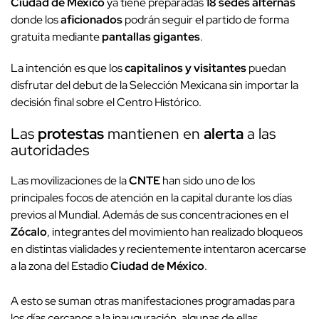
Ciudad de México
ya tiene preparadas
18 sedes alternas
donde los
aficionados
podrán seguir el partido de forma
gratuita mediante
pantallas gigantes
.
La intención es que los
capitalinos y visitantes
puedan
disfrutar del debut de la Selección Mexicana sin importar la
decisión final sobre el Centro Histórico.
Las
protestas
mantienen en
alerta
a las
autoridades
Las movilizaciones de la
CNTE
han sido uno de los
principales focos de atención en la capital durante los días
previos al Mundial. Además de sus concentraciones en el
Zócalo
, integrantes del movimiento han realizado bloqueos
en distintas vialidades y recientemente intentaron acercarse
a la zona del Estadio
Ciudad de México
.
A esto se suman otras manifestaciones programadas para
los días cercanos a la inauguración, algunas de ellas