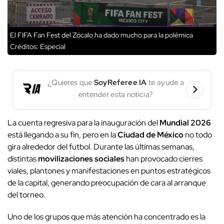
El FIFA Fan Fest del Zócalo ha dado mucho para la polémica
Créditos: Especial
¿Quieres que
SoyReferee IA
te ayude a
entender esta noticia?
La cuenta regresiva para la inauguración del
Mundial 2026
está llegando a su fin, pero en la
Ciudad de México
no todo
gira alrededor del futbol. Durante las últimas semanas,
distintas
movilizaciones sociales
han provocado cierres
viales, plantones y manifestaciones en puntos estratégicos
de la capital, generando preocupación de cara al arranque
del torneo.
Uno de los grupos que más atención ha concentrado es la