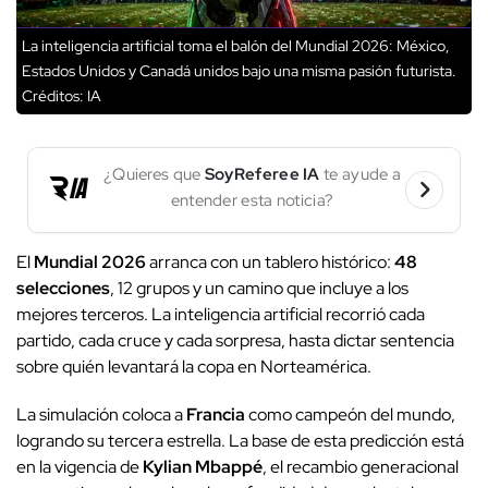
La inteligencia artificial toma el balón del Mundial 2026: México,
Estados Unidos y Canadá unidos bajo una misma pasión futurista.
Créditos: IA
¿Quieres que
SoyReferee IA
te ayude a
entender esta noticia?
El
Mundial 2026
arranca con un tablero histórico:
48
selecciones
, 12 grupos y un camino que incluye a los
mejores terceros. La inteligencia artificial recorrió cada
partido, cada cruce y cada sorpresa, hasta dictar sentencia
sobre quién levantará la copa en Norteamérica.
La simulación coloca a
Francia
como campeón del mundo,
logrando su tercera estrella. La base de esta predicción está
en la vigencia de
Kylian Mbappé
, el recambio generacional