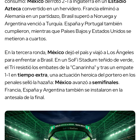
consumó:
México
derrotó 2-1 a Inglaterra en un
Estadio
Azteca
convertido en un hervidero. Francia eliminó a
Alemania en un partidazo, Brasil superó a Noruega y
Argentina venció a Turquía. España y Portugal también
cumplieron, mientras que Países Bajos y Estados Unidos se
metieron a cuartos.
En la tercera ronda,
México
dejó el país y viajó a Los Ángeles
para enfrentar a Brasil. En un SoFi Stadium teñido de verde,
el Tri resistió los embates de la "Canarinha" y tras un empate
1-1 en
tiempo extra
, una actuación heroica del portero en los
penales selló la hazaña:
México
avanzó a
semifinales
.
Francia, España y Argentina también se instalaron en la
antesala de la final.