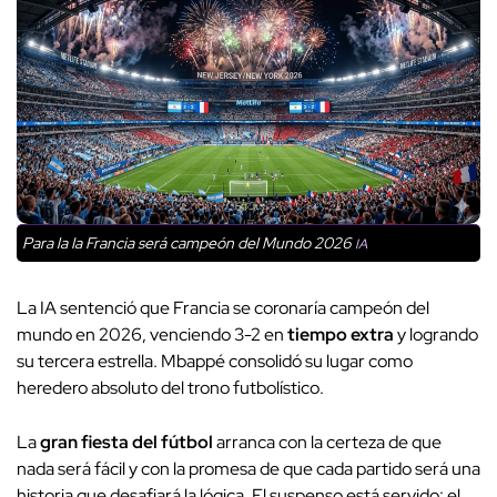
Para la Ia Francia será campeón del Mundo 2026
IA
La IA sentenció que Francia se coronaría campeón del
mundo en 2026, venciendo 3-2 en
tiempo extra
y logrando
su tercera estrella. Mbappé consolidó su lugar como
heredero absoluto del trono futbolístico.
La
gran fiesta del fútbol
arranca con la certeza de que
nada será fácil y con la promesa de que cada partido será una
historia que desafiará la lógica. El suspenso está servido: el