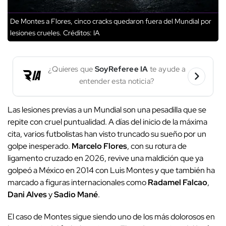
De Montes a Flores, cinco cracks quedaron fuera del Mundial por
lesiones crueles.
Créditos: IA
¿Quieres que
SoyReferee IA
te ayude a
entender esta noticia?
Las lesiones previas a un Mundial son una pesadilla que se
repite con cruel puntualidad. A días del inicio de la máxima
cita, varios futbolistas han visto truncado su sueño por un
golpe inesperado.
Marcelo Flores
, con su rotura de
ligamento cruzado en 2026, revive una maldición que ya
golpeó a México en 2014 con Luis Montes y que también ha
marcado a figuras internacionales como
Radamel Falcao
,
Dani Alves
y
Sadio Mané
.
El caso de Montes sigue siendo uno de los más dolorosos en