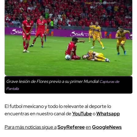
Grave lesión de Flores previo a su primer Mundial
Capturas de
Pantalla
El futbol mexicano y todo lo relevante al deporte lo
encuentras en nuestro canal de
YouTube
o
Whatsapp
P
ara más noticias sigue a
SoyReferee
en
G
oogleNews