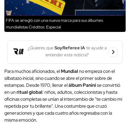
FIFA se arregló con una nueva marca para sus álbumes
mundialistas
Créditos: Especial
¿Quieres que
SoyReferee IA
te ayude a
entender esta noticia?
Para muchos aficionados, el
Mundial
no empieza con el
silbatazo inicial, sino cuando se abre el primer sobre de
estampas. Desde 1970, llenar el
álbum Panini
se convirtió
en un
ritual global
: niños, adultos, coleccionistas y hasta
oficinas completas se unían al intercambio de "te cambio mi
repetida por tu brillante". Una costumbre que cruzó
generaciones y que cada cuatro años regresaba con la
misma emoción.