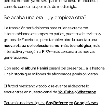
pero su nombre ya no será parte de la fiesta mundialista
como lo conocimos por más de medio siglo.
Se acaba una era... ¿y empieza otra?
La transición será dolorosa para quienes crecieron
intercambiando estampas en patios, puestos de revistas y
grupos de Facebook, pero también abre la puerta a una
nueva etapa del coleccionismo
:
más tecnológica
, más
interactiva y—según la
FIFA
—más cercana a las nuevas
generaciones.
Con esto, el
álbum Panini
pasará del presente... a la historia.
Una historia que millones de aficionados jamás olvidarán.
El futbol mexicano y todo lo relevante al deporte lo
encuentras en nuestro canal de
YouTube
o
Whatsapp
P
ara más noticias sigue a
SoyReferee
en
G
oogleNews