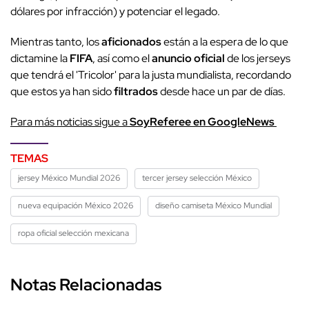
dólares por infracción) y potenciar el legado.
Mientras tanto, los
aficionados
están a la espera de lo que
dictamine la
FIFA
, así como el
anuncio oficial
de los jerseys
que tendrá el 'Tricolor' para la justa mundialista, recordando
que estos ya han sido
filtrados
desde hace un par de días.
Para más noticias sigue a
SoyReferee en GoogleNews
TEMAS
jersey México Mundial 2026
tercer jersey selección México
nueva equipación México 2026
diseño camiseta México Mundial
ropa oficial selección mexicana
Notas Relacionadas