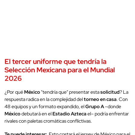
El
tercer uniforme
que tendría la
Selección Mexicana para el
Mundial
2026
¿Por qué
México
"tendría que" presentar esta
solicitud
? La
respuesta radica en la complejidad del
torneo en casa
. Con
48 equipos y un formato expandido, el
Grupo A
–donde
México
debutará en el
Estadio Azteca
el– podría enfrentar
rivales con paletas cromáticas conflictivas.
Te puede interesar:
Esto costará el jersey de México para el