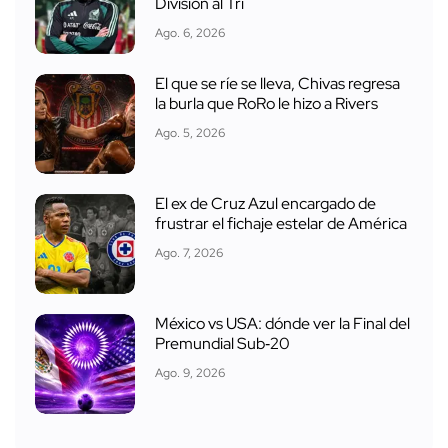
División al Tri
Ago. 6, 2026
El que se ríe se lleva, Chivas regresa
la burla que RoRo le hizo a Rivers
Ago. 5, 2026
El ex de Cruz Azul encargado de
frustrar el fichaje estelar de América
Ago. 7, 2026
México vs USA: dónde ver la Final del
Premundial Sub‑20
Ago. 9, 2026