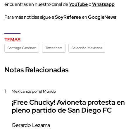
encuentras en nuestro canal de
YouTube
o
Whatsapp
P
ara más noticias sigue a
SoyReferee
en
G
oogleNews
TEMAS
Santiago Giménez
Tottenham
Selección Mexicana
Notas Relacionadas
1
Mexicanos por el Mundo
¡Free Chucky! Avioneta protesta en
pleno partido de San Diego FC
Gerardo Lezama