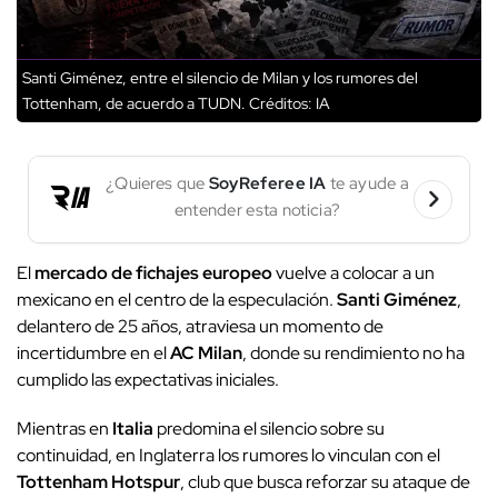
Santi Giménez, entre el silencio de Milan y los rumores del
Tottenham, de acuerdo a TUDN.
Créditos: IA
¿Quieres que
SoyReferee IA
te ayude a
entender esta noticia?
El
mercado de fichajes europeo
vuelve a colocar a un
mexicano en el centro de la especulación.
Santi Giménez
,
delantero de 25 años, atraviesa un momento de
incertidumbre en el
AC Milan
, donde su rendimiento no ha
cumplido las expectativas iniciales.
Mientras en
Italia
predomina el silencio sobre su
continuidad, en Inglaterra los rumores lo vinculan con el
Tottenham Hotspur
, club que busca reforzar su ataque de