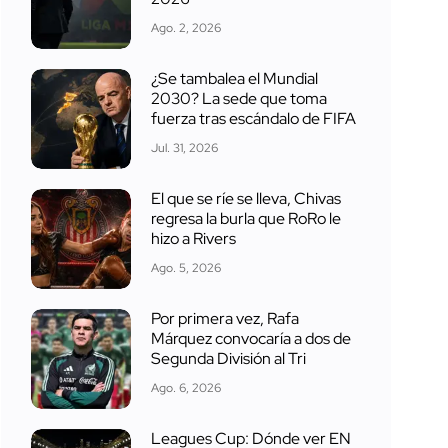
Ago. 2, 2026
¿Se tambalea el Mundial
2030? La sede que toma
fuerza tras escándalo de FIFA
Jul. 31, 2026
El que se ríe se lleva, Chivas
regresa la burla que RoRo le
hizo a Rivers
Ago. 5, 2026
Por primera vez, Rafa
Márquez convocaría a dos de
Segunda División al Tri
Ago. 6, 2026
Leagues Cup: Dónde ver EN