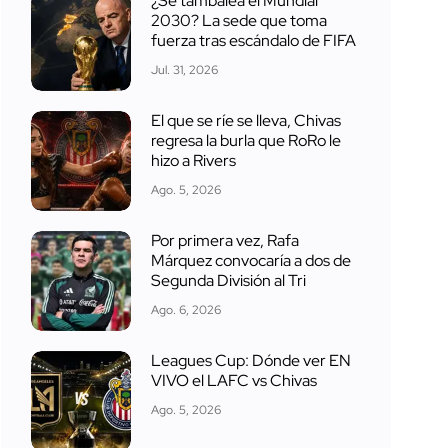
¿Se tambalea el Mundial
2030? La sede que toma
fuerza tras escándalo de FIFA
Jul. 31, 2026
El que se ríe se lleva, Chivas
regresa la burla que RoRo le
hizo a Rivers
Ago. 5, 2026
Por primera vez, Rafa
Márquez convocaría a dos de
Segunda División al Tri
Ago. 6, 2026
Leagues Cup: Dónde ver EN
VIVO el LAFC vs Chivas
Ago. 5, 2026