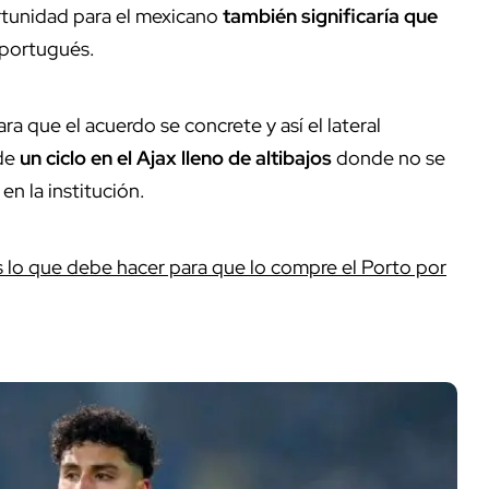
tunidad para el mexicano
también significaría que
 portugués.
a que el acuerdo se concrete y así el lateral
 de
un ciclo en el Ajax lleno de altibajos
donde no se
en la institución.
 lo que debe hacer para que lo compre el Porto por