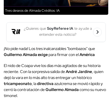
Tres deseos de Almada
Créditos: IA
¿Quieres que
SoyReferee IA
te ayude a
entender esta noticia?
¡No pide nada! Los tres inalcanzables "bombazos" que
Guillermo Almada
exige
para firmar con el
América
El nido de Coapa vive los días más agitados de su historia
reciente. Con la sorpresiva salida de
André Jardine
, quien
dejó la vara en lo más alto tras entregar un histórico
tricampeonato
, la
directiva
azulcrema se movió rápido y
cerró la contratación de
Guillermo Almada
como su nuevo
timonel.