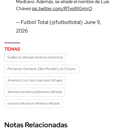
Medrano. Además, se añade el nombre de Luis
Chávez
pic.twitter.com/RTvqf8GmrO
— Futbol Total (@futboltotal)
June 9,
2026
TEMAS
Guillermo Almada América refuerzos
Fernando Gorriarán Elías Montiel Luis Chávez
América Cruz Azul mercado fichajes
directiva América peticiones Almada
nuevos refuerzos América Almada
Notas Relacionadas