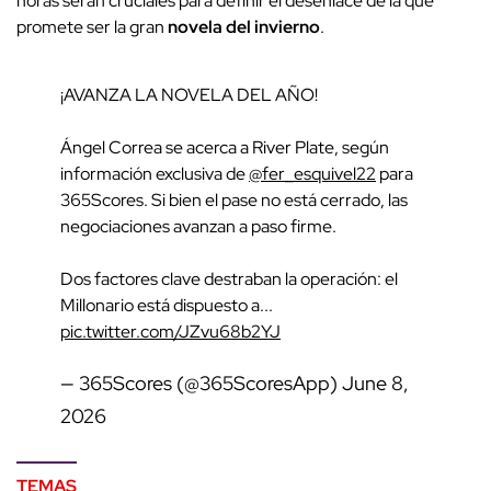
horas serán cruciales para definir el desenlace de la que
promete ser la gran
novela del invierno
.
¡AVANZA LA NOVELA DEL AÑO!
Ángel Correa se acerca a River Plate, según
información exclusiva de
@fer_esquivel22
para
365Scores. Si bien el pase no está cerrado, las
negociaciones avanzan a paso firme.
Dos factores clave destraban la operación: el
Millonario está dispuesto a...
pic.twitter.com/JZvu68b2YJ
— 365Scores (@365ScoresApp)
June 8,
2026
TEMAS