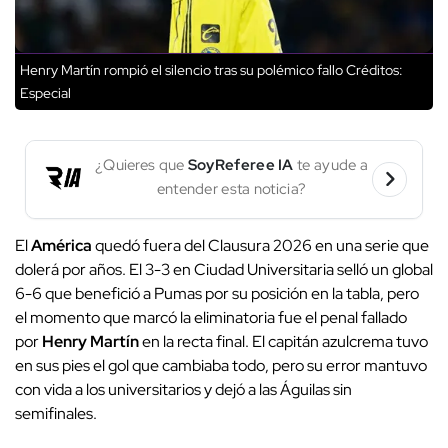
Henry Martín rompió el silencio tras su polémico fallo
Créditos:
Especial
¿Quieres que
SoyReferee IA
te ayude a
entender esta noticia?
El
América
quedó fuera del Clausura 2026 en una serie que
dolerá por años. El 3-3 en Ciudad Universitaria selló un global
6-6 que benefició a Pumas por su posición en la tabla, pero
el momento que marcó la eliminatoria fue el penal fallado
por
Henry Martín
en la recta final. El capitán azulcrema tuvo
en sus pies el gol que cambiaba todo, pero su error mantuvo
con vida a los universitarios y dejó a las Águilas sin
semifinales.