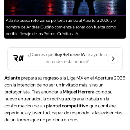
Atlante busca reforzar su portería rumbo al Apertura 2026 y el
nombre de Andrés Gudiño comienza a sonar con fuerza como
posible fichaje de los Potros.
Créditos: IA
¿Quieres que
SoyReferee IA
te ayude a
entender esta noticia?
Atlante
prepara su regreso a la Liga MX en el Apertura 2026
con la intención de no ser un invitado más, sino un
protagonista. Tras anunciar a
Miguel Herrera
como su
nuevo entrenador, la directiva azulgrana trabaja en la
conformación de un
plantel competitivo
que combine
experiencia y juventud, capaz de responder a las exigencias
de un torneo que no perdona errores.