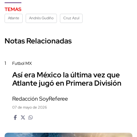
TEMAS
Atlante
Andrés Gudiño
Cruz Azul
Notas Relacionadas
1
Futbol MX
Así era México la última vez que
Atlante jugó en Primera División
Redacción SoyReferee
07 de mayo de 2026