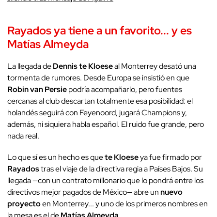
Rayados ya tiene a un favorito... y es
Matías Almeyda
La llegada de
Dennis te Kloese
al Monterrey desató una
tormenta de rumores. Desde Europa se insistió en que
Robin van Persie
podría acompañarlo, pero fuentes
cercanas al club descartan totalmente esa posibilidad: el
holandés seguirá con Feyenoord, jugará Champions y,
además, ni siquiera habla español. El ruido fue grande, pero
nada real.
Lo que sí es un hecho es que
te Kloese
ya fue firmado por
Rayados
tras el viaje de la directiva regia a Países Bajos. Su
llegada —con un contrato millonario que lo pondrá entre los
directivos mejor pagados de México— abre un
nuevo
proyecto
en Monterrey... y uno de los primeros nombres en
la mesa es el de
Matías Almeyda
.