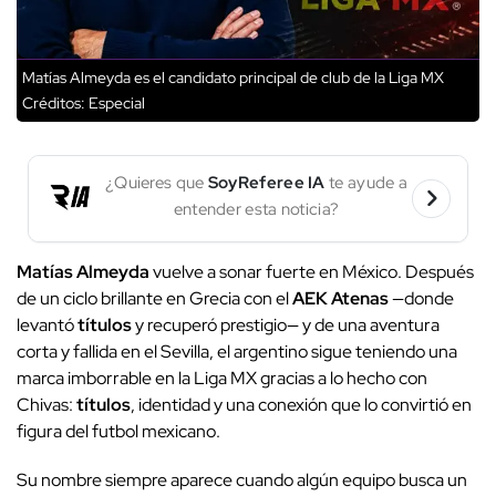
Matías Almeyda es el candidato principal de club de la Liga MX
Créditos: Especial
¿Quieres que
SoyReferee IA
te ayude a
entender esta noticia?
Matías Almeyda
vuelve a sonar fuerte en México. Después
de un ciclo brillante en Grecia con el
AEK Atenas
—donde
levantó
títulos
y recuperó prestigio— y de una aventura
corta y fallida en el Sevilla, el argentino sigue teniendo una
marca imborrable en la Liga MX gracias a lo hecho con
Chivas:
títulos
, identidad y una conexión que lo convirtió en
figura del futbol mexicano.
Su nombre siempre aparece cuando algún equipo busca un