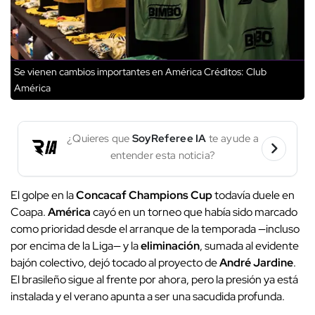
Se vienen cambios importantes en América
Créditos: Club
América
¿Quieres que
SoyReferee IA
te ayude a
entender esta noticia?
El golpe en la
Concacaf Champions Cup
todavía duele en
Coapa.
América
cayó en un torneo que había sido marcado
como prioridad desde el arranque de la temporada —incluso
por encima de la Liga— y la
eliminación
, sumada al evidente
bajón colectivo, dejó tocado al proyecto de
André Jardine
.
El brasileño sigue al frente por ahora, pero la presión ya está
instalada y el verano apunta a ser una sacudida profunda.