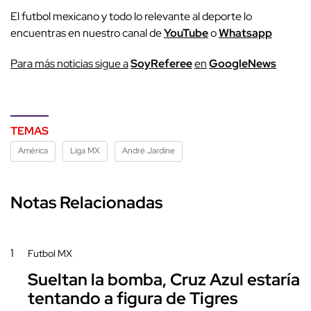
El futbol mexicano y todo lo relevante al deporte lo
encuentras en nuestro canal de
YouTube
o
Whatsapp
P
ara más noticias sigue a
SoyReferee
en
G
oogleNews
TEMAS
América
Liga MX
André Jardine
Notas Relacionadas
1
Futbol MX
Sueltan la bomba, Cruz Azul estaría
tentando a figura de Tigres