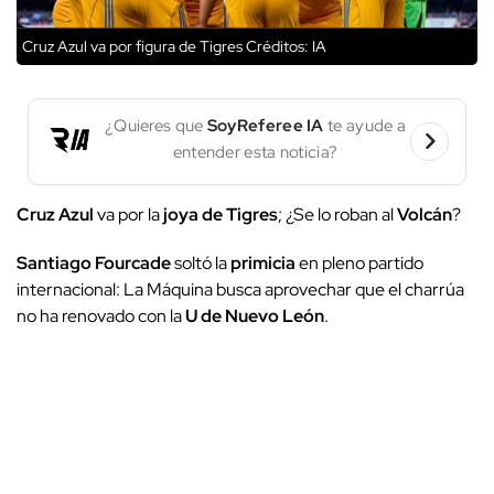
Cruz Azul va por figura de Tigres
Créditos: IA
¿Quieres que
SoyReferee IA
te ayude a
entender esta noticia?
Cruz Azul
va por la
joya de Tigres
; ¿Se lo roban al
Volcán
?
Santiago Fourcade
soltó la
primicia
en pleno partido
internacional: La Máquina busca aprovechar que el charrúa
no ha renovado con la
U de Nuevo León
.