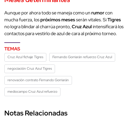
Aunque por ahora todo se maneja como un
rumor
con
mucha fuerza, los
próximos meses
serán vitales. Si
Tigres
no logra blindar al charrúa pronto,
Cruz Azul
intensificará los
contactos para vestirlo de azul de cara al próximo torneo.
TEMAS
Cruz Azul fichaje Tigres
Fernando Gorriarán refuerzo Cruz Azul
negociación Cruz Azul Tigres
renovación contrato Fernando Gorriarán
mediocampo Cruz Azul refuerzo
Notas Relacionadas