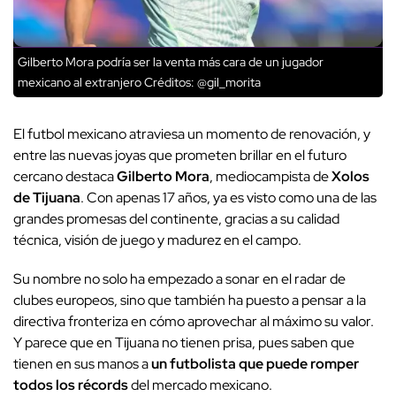
Gilberto Mora podría ser la venta más cara de un jugador
mexicano al extranjero
Créditos: @gil_morita
El futbol mexicano atraviesa un momento de renovación, y
entre las nuevas joyas que prometen brillar en el futuro
cercano destaca
Gilberto Mora
, mediocampista de
Xolos
de Tijuana
. Con apenas 17 años, ya es visto como una de las
grandes promesas del continente, gracias a su calidad
técnica, visión de juego y madurez en el campo.
Su nombre no solo ha empezado a sonar en el radar de
clubes europeos, sino que también ha puesto a pensar a la
directiva fronteriza en cómo aprovechar al máximo su valor.
Y parece que en Tijuana no tienen prisa, pues saben que
tienen en sus manos a
un futbolista que puede romper
todos los récords
del mercado mexicano.