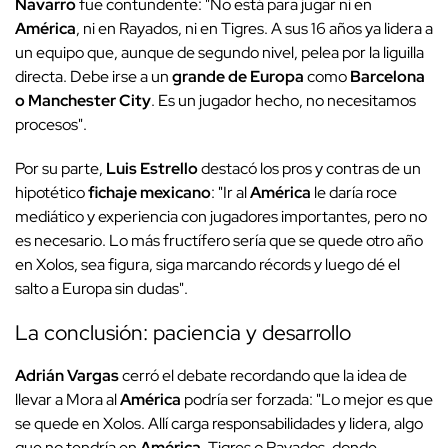
Navarro
fue contundente: "No está para jugar ni en
América
, ni en Rayados, ni en Tigres. A sus 16 años ya lidera a
un equipo que, aunque de segundo nivel, pelea por la liguilla
directa. Debe irse a un
grande de Europa
como
Barcelona
o Manchester City
. Es un jugador hecho, no necesitamos
procesos".
Por su parte,
Luis Estrello
destacó los pros y contras de un
hipotético
fichaje mexicano
: "Ir al
América
le daría roce
mediático y experiencia con jugadores importantes, pero no
es necesario. Lo más fructífero sería que se quede otro año
en Xolos, sea figura, siga marcando récords y luego dé el
salto a Europa sin dudas".
La conclusión: paciencia y desarrollo
Adrián Vargas
cerró el debate recordando que la idea de
llevar a Mora al
América
podría ser forzada: "Lo mejor es que
se quede en Xolos. Allí carga responsabilidades y lidera, algo
que no tendría en
América
, Tigres o Rayados, donde