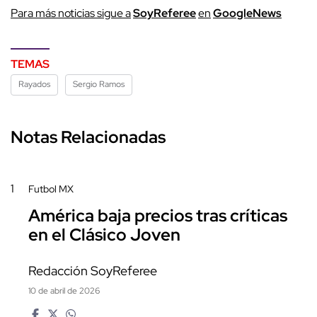
P
ara más noticias sigue a
SoyReferee
en
G
oogleNews
TEMAS
Rayados
Sergio Ramos
Notas Relacionadas
1
Futbol MX
América baja precios tras críticas
en el Clásico Joven
Redacción SoyReferee
10 de abril de 2026