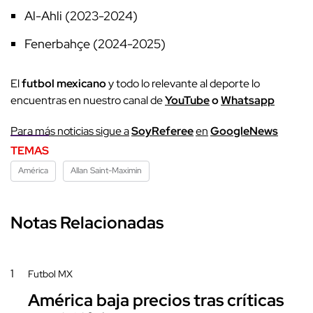
Al-Ahli (2023-2024)
Fenerbahçe (2024-2025)
El
futbol mexicano
y todo lo relevante al deporte lo
encuentras en nuestro canal de
YouTube
o
Whatsapp
P
ara más noticias sigue a
SoyReferee
en
G
oogleNews
TEMAS
América
Allan Saint-Maximin
Notas Relacionadas
1
Futbol MX
América baja precios tras críticas