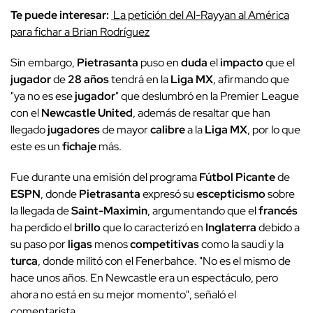
Te puede interesar:
La petición del Al-Rayyan al América
para fichar a Brian Rodríguez
Sin embargo,
Pietrasanta
puso en
duda
el
impacto
que el
jugador
de
28 años
tendrá en la
Liga MX
, afirmando que
"ya no es ese
jugador
" que deslumbró en la Premier League
con el
Newcastle United
, además de resaltar que han
llegado
jugadores
de mayor
calibre
a la
Liga MX
, por lo que
este es un
fichaje
más.
Fue durante una emisión del programa
Fútbol Picante
de
ESPN
, donde
Pietrasanta
expresó su
escepticismo
sobre
la llegada de
Saint-Maximin
, argumentando que el
francés
ha perdido el
brillo
que lo caracterizó en
Inglaterra
debido a
su paso por
ligas
menos
competitivas
como la saudí y la
turca
, donde militó con el Fenerbahce. "No es el mismo de
hace unos años. En Newcastle era un espectáculo, pero
ahora no está en su mejor momento", señaló el
comentarista.