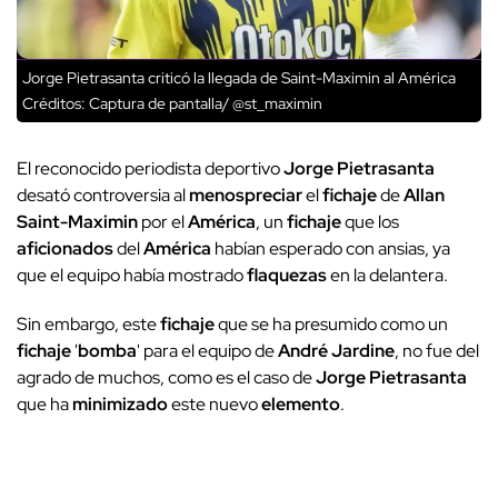
Jorge Pietrasanta criticó la llegada de Saint-Maximin al América
Créditos: Captura de pantalla/ @st_maximin
El reconocido periodista deportivo
Jorge Pietrasanta
desató controversia al
menospreciar
el
fichaje
de
Allan
Saint-Maximin
por el
América
, un
fichaje
que los
aficionados
del
América
habían esperado con ansias, ya
que el equipo había mostrado
flaquezas
en la delantera.
Sin embargo, este
fichaje
que se ha presumido como un
fichaje
'
bomba
' para el equipo de
André Jardine
, no fue del
agrado de muchos, como es el caso de
Jorge Pietrasanta
que ha
minimizado
este nuevo
elemento
.