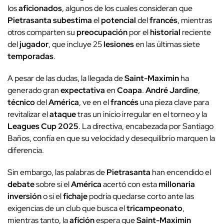
los
aficionados
, algunos de los cuales consideran que
Pietrasanta
subestima
el
potencial
del
francés
, mientras
otros comparten su
preocupación
por el
historial
reciente
del
jugador
, que incluye 25
lesiones
en las últimas siete
temporadas
.
A pesar de las dudas, la llegada de
Saint-Maximin
ha
generado gran
expectativa
en
Coapa
.
André Jardine
,
técnico
del
América
, ve en el
francés
una pieza clave para
revitalizar el
ataque
tras un inicio irregular en el torneo y la
Leagues Cup 2025
. La directiva, encabezada por Santiago
Baños, confía en que su velocidad y desequilibrio marquen la
diferencia.
Sin embargo, las palabras de
Pietrasanta
han encendido el
debate
sobre si el
América
acertó con esta
millonaria
inversión
o si el
fichaje
podría quedarse corto ante las
exigencias de un club que busca el
tricampeonato
,
mientras tanto, la
afición
espera que
Saint-Maximin