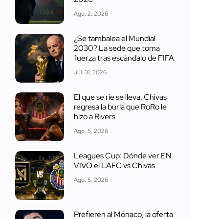
Ago. 2, 2026
¿Se tambalea el Mundial
2030? La sede que toma
fuerza tras escándalo de FIFA
Jul. 31, 2026
El que se ríe se lleva, Chivas
regresa la burla que RoRo le
hizo a Rivers
Ago. 5, 2026
Leagues Cup: Dónde ver EN
VIVO el LAFC vs Chivas
Ago. 5, 2026
Prefieren al Mónaco, la oferta