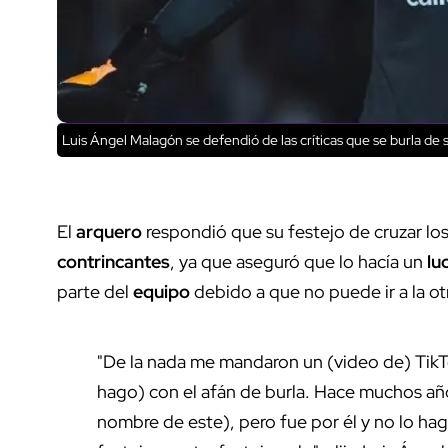
Luis Ángel Malagón se defendió de las críticas que se burla de 
El
arquero
respondió que su festejo de cruzar los
contrincantes
, ya que aseguró que lo hacía un
lu
parte del
equipo
debido a que no puede ir a la ot
"De la nada me mandaron un (video de) TikTok
hago) con el afán de burla. Hace muchos añ
nombre de este), pero fue por él y no lo hag