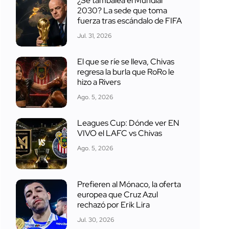
¿Se tambalea el Mundial
2030? La sede que toma
fuerza tras escándalo de FIFA
Jul. 31, 2026
El que se ríe se lleva, Chivas
regresa la burla que RoRo le
hizo a Rivers
Ago. 5, 2026
Leagues Cup: Dónde ver EN
VIVO el LAFC vs Chivas
Ago. 5, 2026
Prefieren al Mónaco, la oferta
europea que Cruz Azul
rechazó por Erik Lira
Jul. 30, 2026