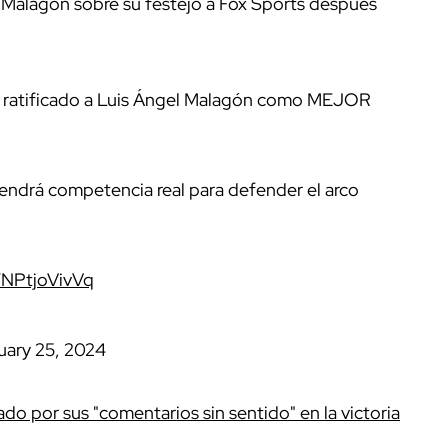
el Malagón sobre su festejo a Fox Sports después
 ratificado a Luis Ángel Malagón como MEJOR
endrá competencia real para defender el arco
m/NPtjoVivVq
uary 25, 2024
ado por sus "comentarios sin sentido" en la victoria