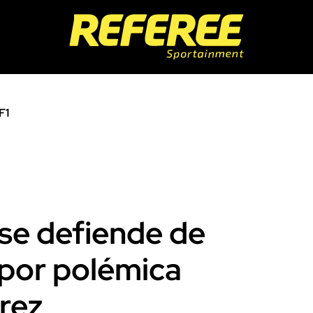
F1
se defiende de
por polémica
rez