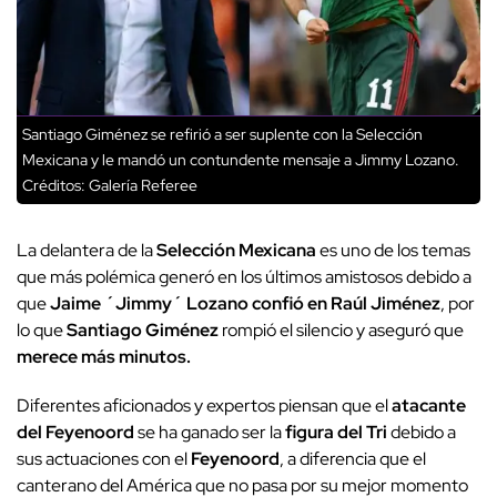
Santiago Giménez se refirió a ser suplente con la Selección
Mexicana y le mandó un contundente mensaje a Jimmy Lozano.
Créditos: Galería Referee
La delantera de la
Selección Mexicana
es uno de los temas
que más polémica generó en los últimos amistosos debido a
que
Jaime ´Jimmy´ Lozano confió en Raúl Jiménez
, por
lo que
Santiago Giménez
rompió el silencio y aseguró que
merece más minutos.
Diferentes aficionados y expertos piensan que el
atacante
del Feyenoord
se ha ganado ser la
figura del Tri
debido a
sus actuaciones con el
Feyenoord
, a diferencia que el
canterano del América que no pasa por su mejor momento