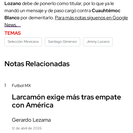
Lozano
debe de ponerlo como titular, por lo que ya le
mandó un mensaje y de paso cargó contra
Cuauhtémoc
Blanco
por demeritarlo.
Para más notas síguenos en Google
News.
TEMAS
Selección Mexicana
Santiago Giménez
Jimmy Lozano
Notas Relacionadas
1
Futbol MX
Larcamón exige más tras empate
con América
Gerardo Lezama
12 de abril de 2026