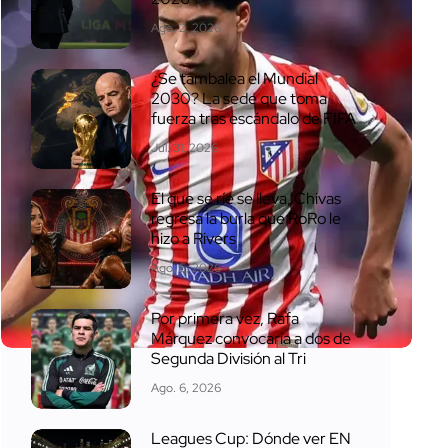
Ago. 2, 2026
¿Se tambalea el Mundial
2030? La sede que toma
fuerza tras escándalo de FIFA
Jul. 31, 2026
El que se ríe se lleva, Chivas
regresa la burla que RoRo le
hizo a Rivers
Ago. 5, 2026
Por primera vez, Rafa
Márquez convocaría a dos de
Segunda División al Tri
Ago. 6, 2026
Leagues Cup: Dónde ver EN