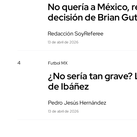
No quería a México, r
decisión de Brian Gut
Redacción SoyReferee
13 de abril de 2026
4
Futbol MX
¿No sería tan grave? 
de Ibáñez
Pedro Jesús Hernández
13 de abril de 2026