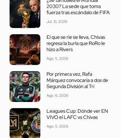
¿Se tambalea el Mundial
2030? La sede que toma
fuerza tras escándalo de FIFA
Jul. 31, 2026
El que se ríe se lleva, Chivas
regresa la burla que RoRo le
hizo a Rivers
Ago. 5, 2026
Por primera vez, Rafa
Márquez convocaría a dos de
Segunda División al Tri
Ago. 6, 2026
Leagues Cup: Dónde ver EN
VIVO el LAFC vs Chivas
Ago. 5, 2026