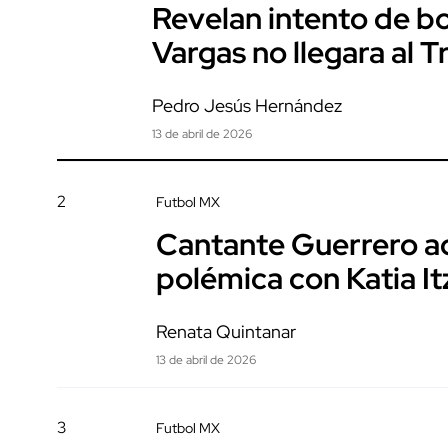
Revelan intento de b
Vargas no llegara al Tr
Pedro Jesús Hernández
13 de abril de 2026
2
Futbol MX
Cantante Guerrero ad
polémica con Katia It
Renata Quintanar
13 de abril de 2026
3
Futbol MX