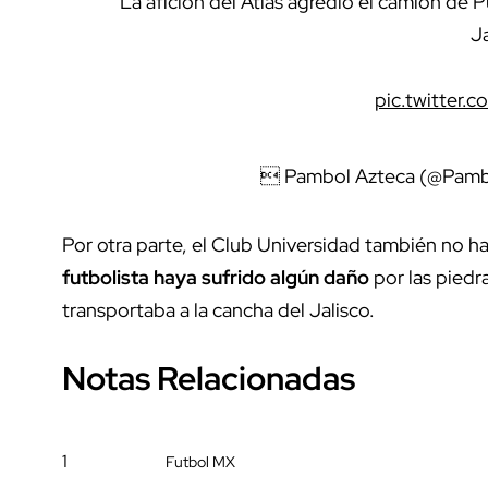
La afición del Atlas agredió el camión de P
Ja
pic.twitter
 Pambol Azteca (@Pamb
Por otra parte, el Club Universidad también no ha
futbolista haya sufrido algún daño
por las piedr
transportaba a la cancha del Jalisco.
Notas Relacionadas
1
Futbol MX