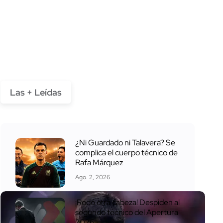
Las + Leídas
¿Ni Guardado ni Talavera? Se
complica el cuerpo técnico de
Rafa Márquez
Ago. 2, 2026
¡Rodó otra cabeza! Despiden al
segundo técnico del Apertura
2026