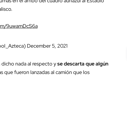
umas en el arribo del cuadro auriazul al Estadio
lisco.
.com/9uwamDcS6a
ol_Azteca)
December 5, 2021
 dicho nada al respecto y
se descarta que algún
as que fueron lanzadas al camión que los