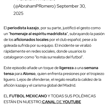
(@AbrahamPRomero)
September 30,
2025
El
periodista kazajo
, por su parte, justificó el gesto como
un "
homenaje al espíritu madridista
", subrayando la pasión
de los
aficionados locales
por el club español, pese a la
goleada sufrida por su equipo. El incidente se viralizó
rápidamente en redes sociales, donde usuarios lo
catalogaron como "lo más surrealista del futbol".
Este episodio añade un toque de
ligereza
a una
semana
tensa
para
Alonso
, quien enfrenta presiones por el tropiezo
liguero. Lejos de ofenderse, el regalo resalta la calidez de la
afición kazaja y el carisma global del Madrid.
EL
FUTBOL MEXICANO
Y TODAS SUS POLÉMICAS
ESTÁN EN NUESTRO
CANAL
DE
YOUTUBE