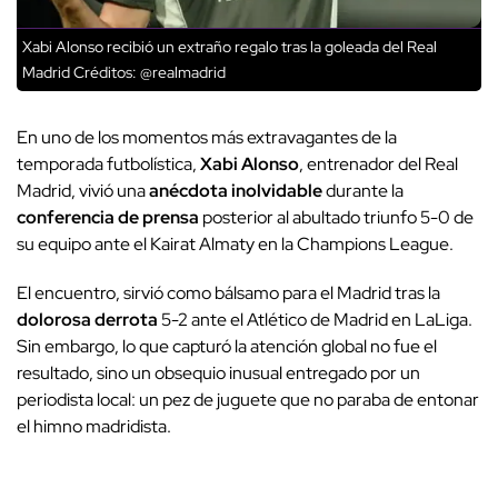
Xabi Alonso recibió un extraño regalo tras la goleada del Real
Madrid
Créditos: @realmadrid
En uno de los momentos más extravagantes de la
temporada futbolística,
Xabi Alonso
, entrenador del Real
Madrid, vivió una
anécdota inolvidable
durante la
conferencia de prensa
posterior al abultado triunfo 5-0 de
su equipo ante el Kairat Almaty en la Champions League.
El encuentro, sirvió como bálsamo para el Madrid tras la
dolorosa derrota
5-2 ante el Atlético de Madrid en LaLiga.
Sin embargo, lo que capturó la atención global no fue el
resultado, sino un obsequio inusual entregado por un
periodista local: un pez de juguete que no paraba de entonar
el himno madridista.