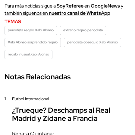
Para más noticias sigue a
SoyReferee
en
GoogleNews
y
también síguenos en
nuestro canal de WhatsApp
TEMAS
periodista regalo Xabi Alonso
extraño regalo periodista
Xabi Alonso sorprendido regalo
periodista obsequio Xabi Alonso
regalo inusual Xabi Alonso
Notas Relacionadas
1
Futbol Internacional
¿Trueque? Deschamps al Real
Madrid y Zidane a Francia
Renata Quintanar