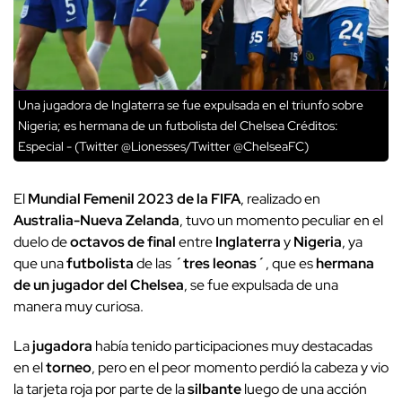
Una jugadora de Inglaterra se fue expulsada en el triunfo sobre
Nigeria; es hermana de un futbolista del Chelsea
Créditos:
Especial - (Twitter @Lionesses/Twitter @ChelseaFC)
El
Mundial Femenil 2023 de la FIFA
, realizado en
Australia-Nueva Zelanda
, tuvo un momento peculiar en el
duelo de
octavos de final
entre
Inglaterra
y
Nigeria
, ya
que una
futbolista
de las
´tres leonas´
, que es
hermana
de un jugador del Chelsea
, se fue expulsada de una
manera muy curiosa.
La
jugadora
había tenido participaciones muy destacadas
en el
torneo
, pero en el peor momento perdió la cabeza y vio
la tarjeta roja por parte de la
silbante
luego de una acción