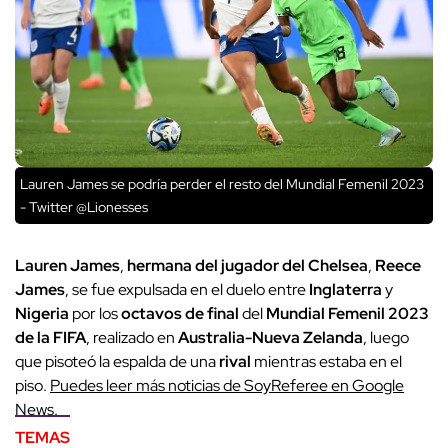
Lauren James se podría perder el resto del Mundial Femenil 2023
- Twitter @Lionesses
Lauren James
,
hermana del jugador del Chelsea
,
Reece
James
, se fue expulsada en el duelo entre
Inglaterra
y
Nigeria
por los
octavos de final
del
Mundial Femenil 2023
de la FIFA
, realizado en
Australia-Nueva Zelanda
, luego
que pisoteó la espalda de una
rival
mientras estaba en el
piso.
Puedes leer más noticias de SoyReferee en Google
News
.
TEMAS