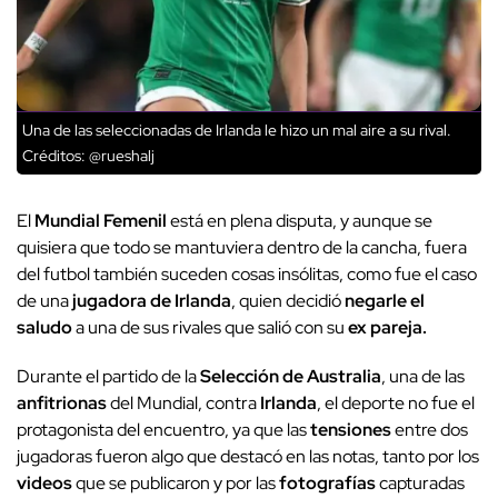
Una de las seleccionadas de Irlanda le hizo un mal aire a su rival.
Créditos: @rueshalj
El
Mundial Femenil
está en plena disputa, y aunque se
quisiera que todo se mantuviera dentro de la cancha, fuera
del futbol también suceden cosas insólitas, como fue el caso
de una
jugadora de Irlanda
, quien decidió
negarle el
saludo
a una de sus rivales que salió con su
ex pareja.
Durante el partido de la
Selección de Australia
, una de las
anfitrionas
del Mundial, contra
Irlanda
, el deporte no fue el
protagonista del encuentro, ya que las
tensiones
entre dos
jugadoras fueron algo que destacó en las notas, tanto por los
videos
que se publicaron y por las
fotografías
capturadas