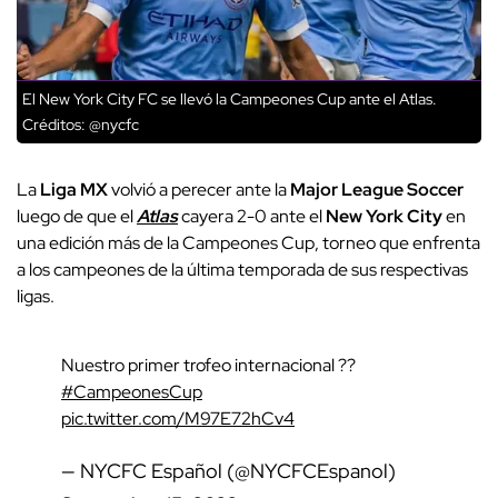
El New York City FC se llevó la Campeones Cup ante el Atlas.
Créditos: @nycfc
La
Liga MX
volvió a perecer ante la
Major League Soccer
luego de que el
Atlas
cayera 2-0 ante el
New York City
en
una edición más de la Campeones Cup, torneo que enfrenta
a los campeones de la última temporada de sus respectivas
ligas.
Nuestro primer trofeo internacional ??
#CampeonesCup
pic.twitter.com/M97E72hCv4
— NYCFC Español (@NYCFCEspanol)