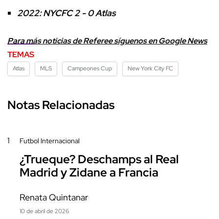
2022: NYCFC 2 - 0 Atlas
Para más noticias de Referee síguenos en Google News
TEMAS
Atlas
MLS
Campeones Cup
New York City FC
Notas Relacionadas
1
Futbol Internacional
¿Trueque? Deschamps al Real
Madrid y Zidane a Francia
Renata Quintanar
10 de abril de 2026