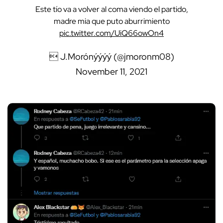
Este tío va a volver al coma viendo el partido,
madre mia que puto aburrimiento
pic.twitter.com/UiQ66owOn4
 J.Morónýýýý (@jmoronm08)
November 11, 2021