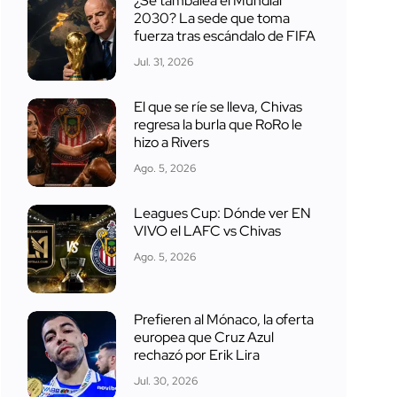
¿Se tambalea el Mundial
2030? La sede que toma
fuerza tras escándalo de FIFA
Jul. 31, 2026
El que se ríe se lleva, Chivas
regresa la burla que RoRo le
hizo a Rivers
Ago. 5, 2026
Leagues Cup: Dónde ver EN
VIVO el LAFC vs Chivas
Ago. 5, 2026
Prefieren al Mónaco, la oferta
europea que Cruz Azul
rechazó por Erik Lira
Jul. 30, 2026