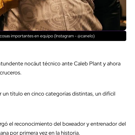
osas importantes en equipo (Instagram - @canelo)
ontundente nocáut técnico ante Caleb Plant y ahora
 cruceros.
un título en cinco categorías distintas, un difícil
otorgó el reconocimiento del boxeador y entrenador del
na por primera vez en la historia.