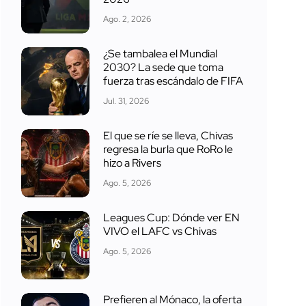
Ago. 2, 2026
¿Se tambalea el Mundial
2030? La sede que toma
fuerza tras escándalo de FIFA
Jul. 31, 2026
El que se ríe se lleva, Chivas
regresa la burla que RoRo le
hizo a Rivers
Ago. 5, 2026
Leagues Cup: Dónde ver EN
VIVO el LAFC vs Chivas
Ago. 5, 2026
Prefieren al Mónaco, la oferta