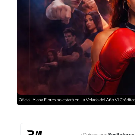
Oficial: Alana Flores no estará en La Velada del Año VI
Créditos
¿Quieres que
SoyReferee