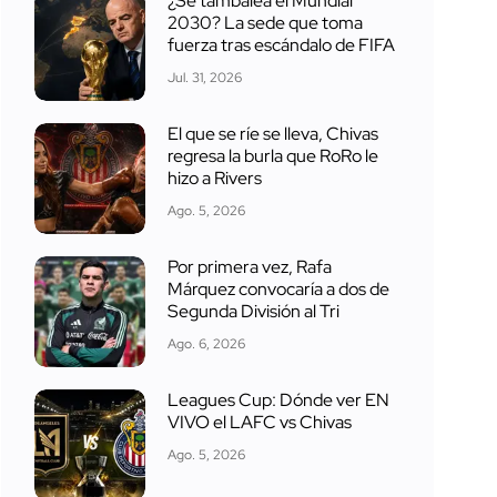
¿Se tambalea el Mundial
2030? La sede que toma
fuerza tras escándalo de FIFA
Jul. 31, 2026
El que se ríe se lleva, Chivas
regresa la burla que RoRo le
hizo a Rivers
Ago. 5, 2026
Por primera vez, Rafa
Márquez convocaría a dos de
Segunda División al Tri
Ago. 6, 2026
Leagues Cup: Dónde ver EN
VIVO el LAFC vs Chivas
Ago. 5, 2026