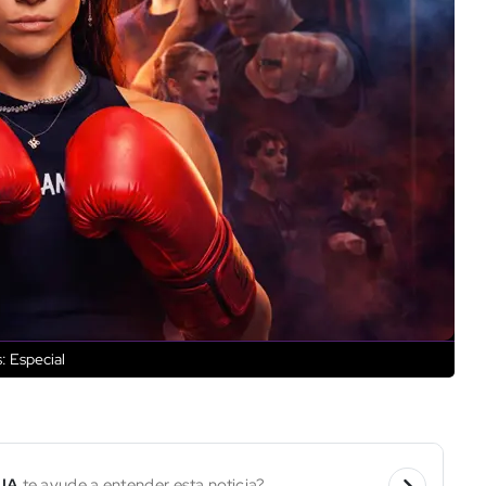
: Especial
 IA
te ayude a entender esta noticia?