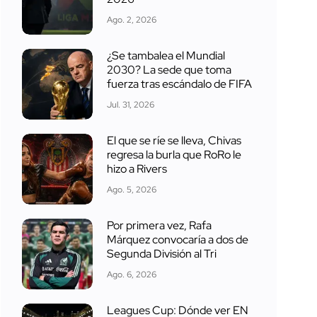
Ago. 2, 2026
¿Se tambalea el Mundial
2030? La sede que toma
fuerza tras escándalo de FIFA
Jul. 31, 2026
El que se ríe se lleva, Chivas
regresa la burla que RoRo le
hizo a Rivers
Ago. 5, 2026
Por primera vez, Rafa
Márquez convocaría a dos de
Segunda División al Tri
Ago. 6, 2026
Leagues Cup: Dónde ver EN