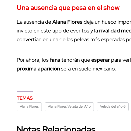
Una ausencia que pesa en el show
La ausencia de
Alana Flores
deja un hueco import
invicto en este tipo de eventos y la
rivalidad med
convertían en una de las peleas más esperadas p
Por ahora, los
fans
tendrán que
esperar
para ver
próxima aparición
será en suelo mexicano.
TEMAS
Alana Flores
Alana Flores Velada del Año
Velada del año 6
Notas Relacionadas