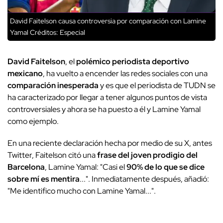
David Faitelson causa controversia por comparación con Lamine
Yamal
Créditos: Especial
David Faitelson
, el
polémico periodista deportivo
mexicano
, ha vuelto a encender las redes sociales con una
comparación inesperada
y es que el periodista de TUDN se
ha caracterizado por llegar a tener algunos puntos de vista
controversiales y ahora se ha puesto a él y Lamine Yamal
como ejemplo.
En una reciente declaración hecha por medio de su X, antes
Twitter, Faitelson citó una
frase del joven prodigio del
Barcelona
, Lamine Yamal: "Casi el
90% de lo que se dice
sobre mí es mentira
...". Inmediatamente después, añadió:
"Me identifico mucho con Lamine Yamal...".