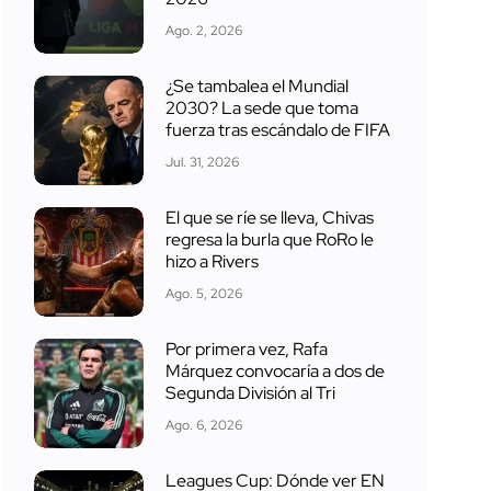
Ago. 2, 2026
¿Se tambalea el Mundial
2030? La sede que toma
fuerza tras escándalo de FIFA
Jul. 31, 2026
El que se ríe se lleva, Chivas
regresa la burla que RoRo le
hizo a Rivers
Ago. 5, 2026
Por primera vez, Rafa
Márquez convocaría a dos de
Segunda División al Tri
Ago. 6, 2026
Leagues Cup: Dónde ver EN