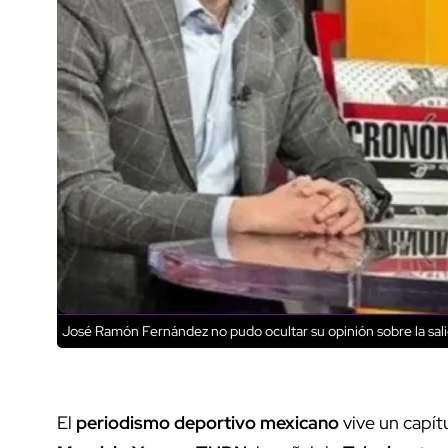
José Ramón Fernández no pudo ocultar su opinión sobre la sa
El
periodismo deportivo mexicano
vive un capítu