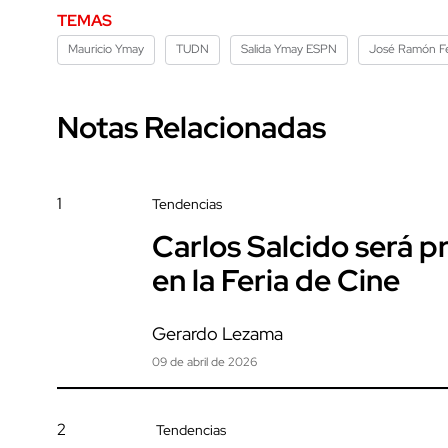
TEMAS
Mauricio Ymay
TUDN
Salida Ymay ESPN
José Ramón F
Notas Relacionadas
1
Tendencias
Carlos Salcido será 
en la Feria de Cine
Gerardo Lezama
09 de abril de 2026
2
Tendencias