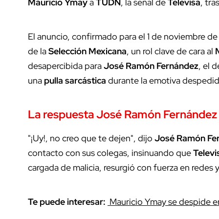
Mauricio Ymay
a
TUDN
, la señal de
Televisa
, tra
El anuncio, confirmado para el 1 de noviembre d
de la
Selección Mexicana
, un rol clave de cara al
desapercibida para
José Ramón Fernández
, el 
una
pulla sarcástica
durante la emotiva despedid
La respuesta
José Ramón Fernández
"¡Uy!, no creo que te dejen", dijo
José Ramón Fe
contacto con sus colegas, insinuando que
Televi
cargada de malicia, resurgió con fuerza en redes y 
Te puede interesar:
Mauricio Ymay se despide 