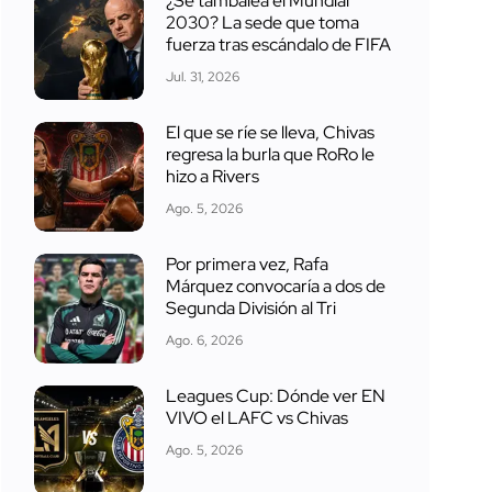
¿Se tambalea el Mundial
2030? La sede que toma
fuerza tras escándalo de FIFA
Jul. 31, 2026
El que se ríe se lleva, Chivas
regresa la burla que RoRo le
hizo a Rivers
Ago. 5, 2026
Por primera vez, Rafa
Márquez convocaría a dos de
Segunda División al Tri
Ago. 6, 2026
Leagues Cup: Dónde ver EN
VIVO el LAFC vs Chivas
Ago. 5, 2026