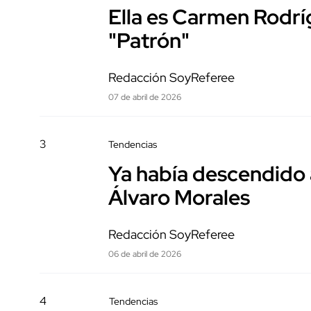
Ella es Carmen Rodrí
"Patrón"
Redacción SoyReferee
07 de abril de 2026
3
Tendencias
Ya había descendido 
Álvaro Morales
Redacción SoyReferee
06 de abril de 2026
4
Tendencias