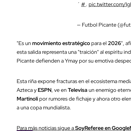
´
#
.
pic.twitter.com/
— Futbol Picante (@fu
"Es un
movimiento estratégico
para el
2026
", a
esta salida representa una "traición" al espíritu 
Picante defienden a Ymay por su emotiva despe
Esta riña expone fracturas en el ecosistema medi
Azteca y
ESPN
, ve en
Televisa
un enemigo eterno
Martinoli
por rumores de fichaje y ahora otro elem
a una copa mundialista.
Para más noticias sigue a
SoyReferee en Googl