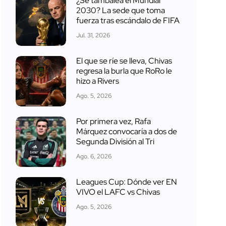
¿Se tambalea el Mundial
2030? La sede que toma
fuerza tras escándalo de FIFA
Jul. 31, 2026
El que se ríe se lleva, Chivas
regresa la burla que RoRo le
hizo a Rivers
Ago. 5, 2026
Por primera vez, Rafa
Márquez convocaría a dos de
Segunda División al Tri
Ago. 6, 2026
Leagues Cup: Dónde ver EN
VIVO el LAFC vs Chivas
Ago. 5, 2026