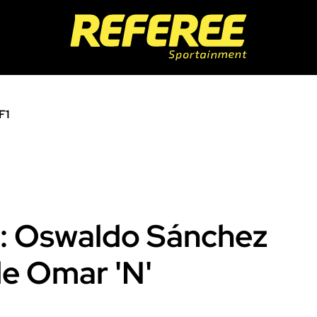
F1
": Oswaldo Sánchez
de Omar 'N'