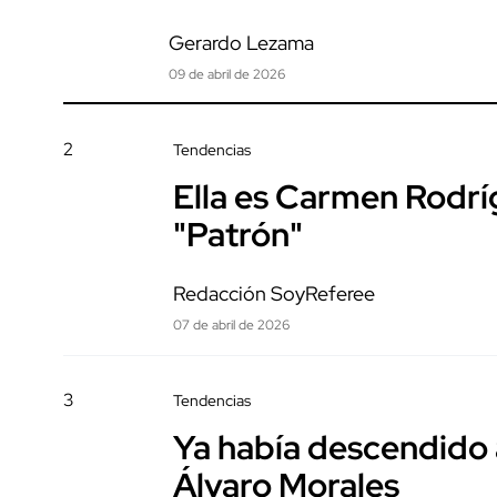
Gerardo Lezama
09 de abril de 2026
2
Tendencias
Ella es Carmen Rodrí
"Patrón"
Redacción SoyReferee
07 de abril de 2026
3
Tendencias
Ya había descendido 
Álvaro Morales