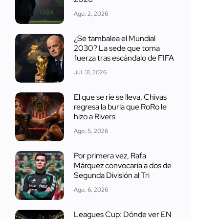
Ago. 2, 2026
¿Se tambalea el Mundial
2030? La sede que toma
fuerza tras escándalo de FIFA
Jul. 31, 2026
El que se ríe se lleva, Chivas
regresa la burla que RoRo le
hizo a Rivers
Ago. 5, 2026
Por primera vez, Rafa
Márquez convocaría a dos de
Segunda División al Tri
Ago. 6, 2026
Leagues Cup: Dónde ver EN