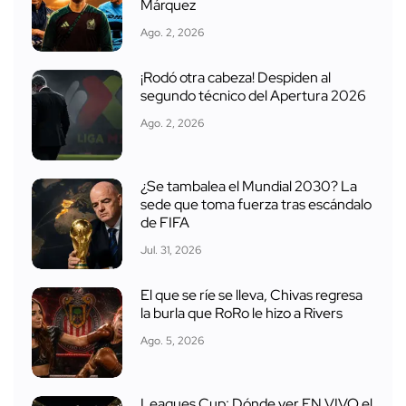
Márquez
Ago. 2, 2026
¡Rodó otra cabeza! Despiden al
segundo técnico del Apertura 2026
Ago. 2, 2026
¿Se tambalea el Mundial 2030? La
sede que toma fuerza tras escándalo
de FIFA
Jul. 31, 2026
El que se ríe se lleva, Chivas regresa
la burla que RoRo le hizo a Rivers
Ago. 5, 2026
Leagues Cup: Dónde ver EN VIVO el