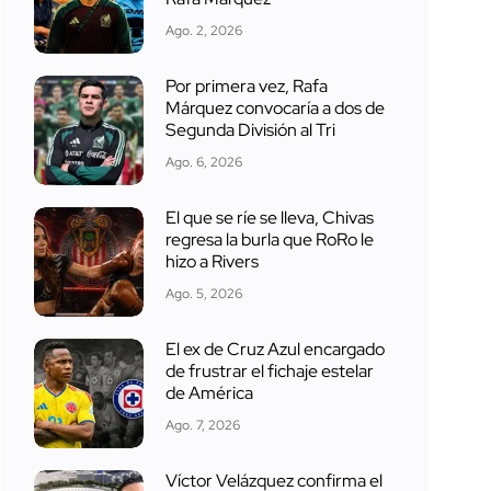
Ago. 2, 2026
Por primera vez, Rafa
Márquez convocaría a dos de
Segunda División al Tri
Ago. 6, 2026
El que se ríe se lleva, Chivas
regresa la burla que RoRo le
hizo a Rivers
Ago. 5, 2026
El ex de Cruz Azul encargado
de frustrar el fichaje estelar
de América
Ago. 7, 2026
Víctor Velázquez confirma el