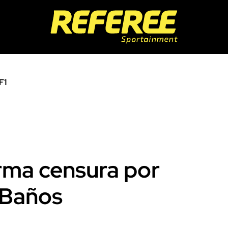
F1
rma censura por
 Baños