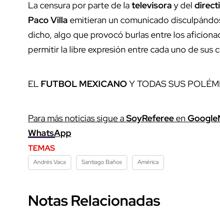
La censura por parte de la
televisora
y del
direct
Paco Villa
emitieran un comunicado disculpándos
dicho, algo que provocó burlas entre los aficiona
permitir la libre expresión entre cada uno de sus
EL
FUTBOL MEXICANO
Y TODAS SUS POLÉM
Para más noticias sigue a
SoyReferee
en
Google
WhatsApp
TEMAS
Andrés Vaca
Santiago Baños
América
Notas Relacionadas