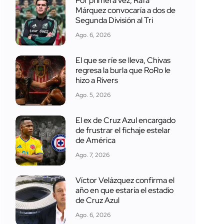
Por primera vez, Rafa
Márquez convocaría a dos de
Segunda División al Tri
Ago. 6, 2026
El que se ríe se lleva, Chivas
regresa la burla que RoRo le
hizo a Rivers
Ago. 5, 2026
El ex de Cruz Azul encargado
de frustrar el fichaje estelar
de América
Ago. 7, 2026
Víctor Velázquez confirma el
año en que estaría el estadio
de Cruz Azul
Ago. 6, 2026