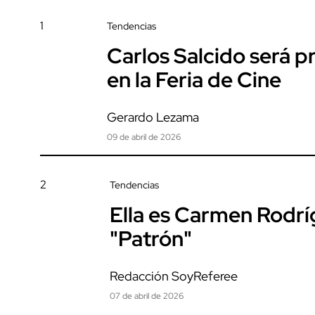
1
Tendencias
Carlos Salcido será 
en la Feria de Cine
Gerardo Lezama
09 de abril de 2026
2
Tendencias
Ella es Carmen Rodrí
"Patrón"
Redacción SoyReferee
07 de abril de 2026