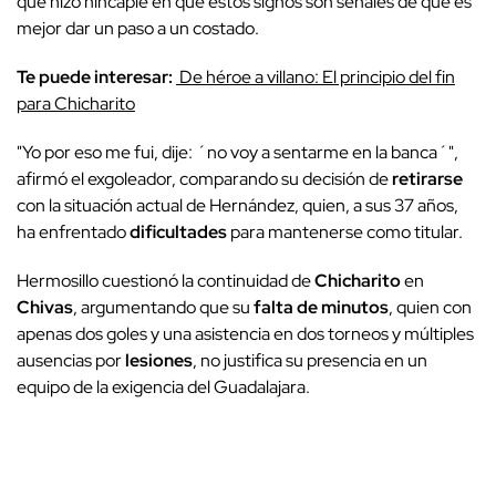
que hizo hincapié en que estos signos son señales de que es
mejor dar un paso a un costado.
Te puede interesar:
De héroe a villano: El principio del fin
para Chicharito
"Yo por eso me fui, dije: ´no voy a sentarme en la banca´",
afirmó el exgoleador, comparando su decisión de
retirarse
con la situación actual de Hernández, quien, a sus 37 años,
ha enfrentado
dificultades
para mantenerse como titular.
Hermosillo cuestionó la continuidad de
Chicharito
en
Chivas
, argumentando que su
falta de minutos
, quien con
apenas dos goles y una asistencia en dos torneos y múltiples
ausencias por
lesiones
, no justifica su presencia en un
equipo de la exigencia del Guadalajara.