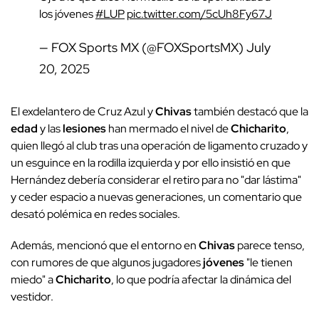
los jóvenes
#LUP
pic.twitter.com/5cUh8Fy67J
— FOX Sports MX (@FOXSportsMX)
July
20, 2025
El exdelantero de Cruz Azul y
Chivas
también destacó que la
edad
y las
lesiones
han mermado el nivel de
Chicharito
,
quien llegó al club tras una operación de ligamento cruzado y
un esguince en la rodilla izquierda y por ello insistió en que
Hernández debería considerar el retiro para no "dar lástima"
y ceder espacio a nuevas generaciones, un comentario que
desató polémica en redes sociales.
Además, mencionó que el entorno en
Chivas
parece tenso,
con rumores de que algunos jugadores
jóvenes
"le tienen
miedo" a
Chicharito
, lo que podría afectar la dinámica del
vestidor.