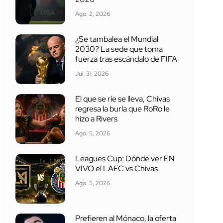
Ago. 2, 2026
¿Se tambalea el Mundial
2030? La sede que toma
fuerza tras escándalo de FIFA
Jul. 31, 2026
El que se ríe se lleva, Chivas
regresa la burla que RoRo le
hizo a Rivers
Ago. 5, 2026
Leagues Cup: Dónde ver EN
VIVO el LAFC vs Chivas
Ago. 5, 2026
Prefieren al Mónaco, la oferta