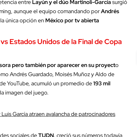
etencia entre
Layún y el dúo Martinoli-García
surgió
eaming, aunque el equipo comandando por
Andrés
 la única opción en
México por tv abierta
vs Estados Unidos de la Final de Copa
visora pero también por aparecer en su proyect
o
mo Andrés Guardado, Moisés Muñoz y Aldo de
s de YouTube, acumuló un promedio de
193 mil
a imagen del juego.
 Luis García atraen avalancha de patrocinadores
edes sociales de
TUDN,
creció sus números todavía