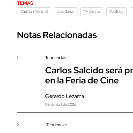
TEMAS
Christian Martinoli
Luis García
TV Azteca
YouTube
Notas Relacionadas
1
Tendencias
Carlos Salcido será 
en la Feria de Cine
Gerardo Lezama
09 de abril de 2026
2
Tendencias