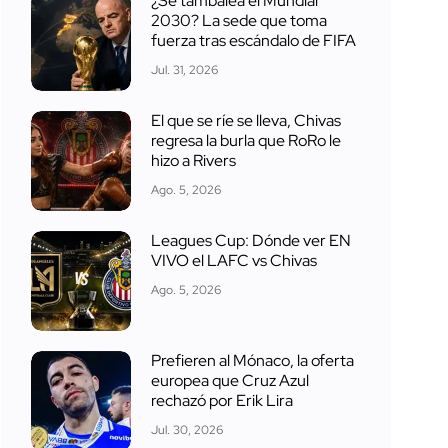
¿Se tambalea el Mundial
2030? La sede que toma
fuerza tras escándalo de FIFA
Jul. 31, 2026
El que se ríe se lleva, Chivas
regresa la burla que RoRo le
hizo a Rivers
Ago. 5, 2026
Leagues Cup: Dónde ver EN
VIVO el LAFC vs Chivas
Ago. 5, 2026
Prefieren al Mónaco, la oferta
europea que Cruz Azul
rechazó por Erik Lira
Jul. 30, 2026