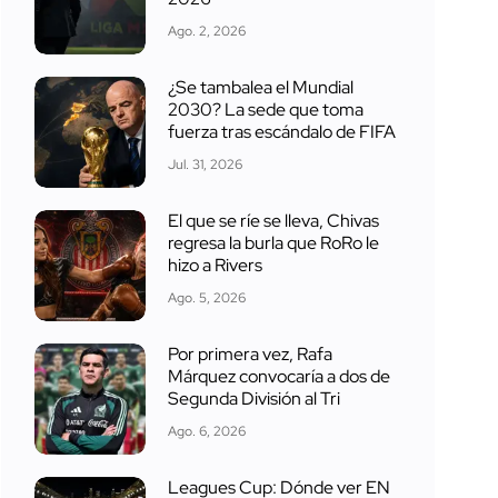
Ago. 2, 2026
¿Se tambalea el Mundial
2030? La sede que toma
fuerza tras escándalo de FIFA
Jul. 31, 2026
El que se ríe se lleva, Chivas
regresa la burla que RoRo le
hizo a Rivers
Ago. 5, 2026
Por primera vez, Rafa
Márquez convocaría a dos de
Segunda División al Tri
Ago. 6, 2026
Leagues Cup: Dónde ver EN