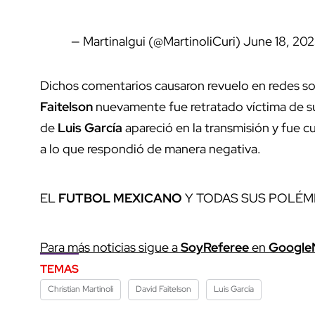
— Martinalgui (@MartinoliCuri)
June 18, 202
Dichos comentarios causaron revuelo en redes so
Faitelson
nuevamente fue retratado víctima de su
de
Luis García
apareció en la transmisión y fue c
a lo que respondió de manera negativa.
EL
FUTBOL MEXICANO
Y TODAS SUS POLÉM
Para más noticias sigue a
SoyReferee
en
Google
TEMAS
Christian Martinoli
David Faitelson
Luis García