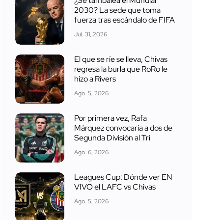
¿Se tambalea el Mundial
2030? La sede que toma
fuerza tras escándalo de FIFA
Jul. 31, 2026
El que se ríe se lleva, Chivas
regresa la burla que RoRo le
hizo a Rivers
Ago. 5, 2026
Por primera vez, Rafa
Márquez convocaría a dos de
Segunda División al Tri
Ago. 6, 2026
Leagues Cup: Dónde ver EN
VIVO el LAFC vs Chivas
Ago. 5, 2026