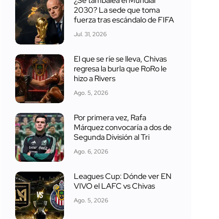
¿Se tambalea el Mundial
2030? La sede que toma
fuerza tras escándalo de FIFA
Jul. 31, 2026
El que se ríe se lleva, Chivas
regresa la burla que RoRo le
hizo a Rivers
Ago. 5, 2026
Por primera vez, Rafa
Márquez convocaría a dos de
Segunda División al Tri
Ago. 6, 2026
Leagues Cup: Dónde ver EN
VIVO el LAFC vs Chivas
Ago. 5, 2026