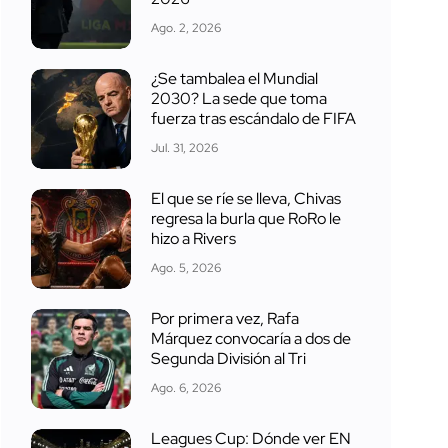
Ago. 2, 2026
¿Se tambalea el Mundial
2030? La sede que toma
fuerza tras escándalo de FIFA
Jul. 31, 2026
El que se ríe se lleva, Chivas
regresa la burla que RoRo le
hizo a Rivers
Ago. 5, 2026
Por primera vez, Rafa
Márquez convocaría a dos de
Segunda División al Tri
Ago. 6, 2026
Leagues Cup: Dónde ver EN