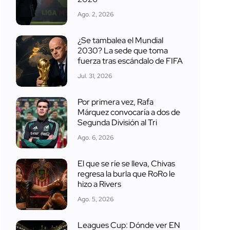
Ago. 2, 2026
¿Se tambalea el Mundial
2030? La sede que toma
fuerza tras escándalo de FIFA
Jul. 31, 2026
Por primera vez, Rafa
Márquez convocaría a dos de
Segunda División al Tri
Ago. 6, 2026
El que se ríe se lleva, Chivas
regresa la burla que RoRo le
hizo a Rivers
Ago. 5, 2026
Leagues Cup: Dónde ver EN