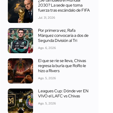
¿Se tambalea el Mundial
2030? La sede que toma
fuerza tras escándalo de FIFA
Jul. 31, 2026
Por primera vez, Rafa
Márquez convocaría a dos de
Segunda División al Tri
Ago. 6, 2026
El que se ríe se lleva, Chivas
regresa la burla que RoRo le
hizo a Rivers
Ago. 5, 2026
Leagues Cup: Dónde ver EN
VIVO el LAFC vs Chivas
Ago. 5, 2026