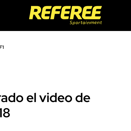
F1
trado el video de
18