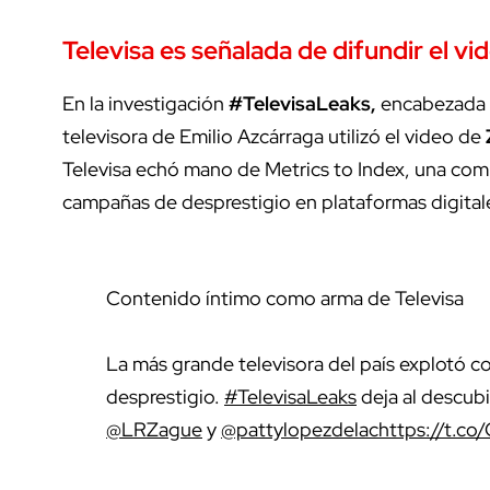
Televisa es señalada de difundir el v
En la investigación
#TelevisaLeaks,
encabezada 
televisora de Emilio Azcárraga utilizó el video de
Televisa echó mano de Metrics to Index, una comp
campañas de desprestigio en plataformas digital
Contenido íntimo como arma de Televisa
La más grande televisora del país explotó 
desprestigio.
#TelevisaLeaks
deja al descubi
@LRZague
y
@pattylopezdelac
https://t.c