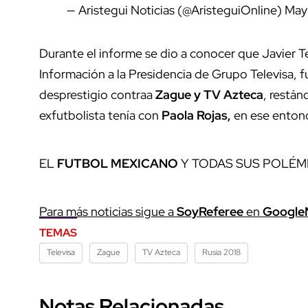
— Aristegui Noticias (@AristeguiOnline)
May 
Durante el informe se dio a conocer que Javier T
Información a la Presidencia de Grupo Televisa, 
desprestigio contraa
Zague y TV Azteca
, restán
exfutbolista tenía con
Paola
Rojas,
en ese entonc
EL
FUTBOL MEXICANO
Y TODAS SUS POLÉM
Para más noticias sigue a
SoyReferee
en
Google
TEMAS
Televisa
Zague
TV Azteca
Rusia 2018
Notas Relacionadas