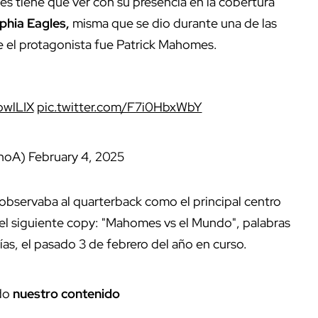
es tiene que ver con su presencia en la cobertura
lphia
Eagles,
misma que se dio durante una de las
e el protagonista fue Patrick Mahomes.
wlLIX
pic.twitter.com/F7i0HbxWbY
anoA)
February 4, 2025
observaba al quarterback como el principal centro
el siguiente copy: "Mahomes vs el Mundo", palabras
s, el pasado 3 de febrero del año en curso.
do
nuestro contenido