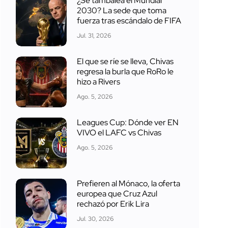
¿Se tambalea el Mundial
2030? La sede que toma
fuerza tras escándalo de FIFA
Jul. 31, 2026
El que se ríe se lleva, Chivas
regresa la burla que RoRo le
hizo a Rivers
Ago. 5, 2026
Leagues Cup: Dónde ver EN
VIVO el LAFC vs Chivas
Ago. 5, 2026
Prefieren al Mónaco, la oferta
europea que Cruz Azul
rechazó por Erik Lira
Jul. 30, 2026