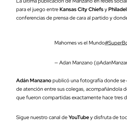
La última publicación de Manzano en redes social
para el juego entre
Kansas
City
Chiefs
y
Philade
conferencias de prensa de cara al partido y dond
Mahomes vs el Mundo
#SuperBo
— Adan Manzano (@AdanManz
Adán
Manzano
publicó una fotografía donde se 
de atención entre sus colegas, acompañándola d
que fueron compartidas exactamente hace tres día
Sigue nuestro canal de
YouTube
y disfruta de to