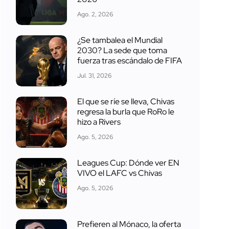
Ago. 2, 2026
¿Se tambalea el Mundial
2030? La sede que toma
fuerza tras escándalo de FIFA
Jul. 31, 2026
El que se ríe se lleva, Chivas
regresa la burla que RoRo le
hizo a Rivers
Ago. 5, 2026
Leagues Cup: Dónde ver EN
VIVO el LAFC vs Chivas
Ago. 5, 2026
Prefieren al Mónaco, la oferta