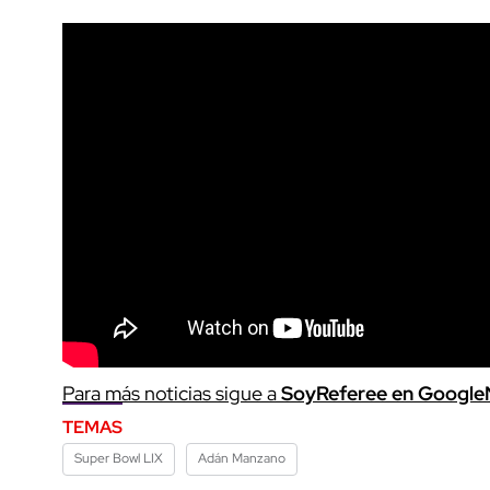
Para más noticias sigue a
SoyReferee en Googl
TEMAS
Super Bowl LIX
Adán Manzano