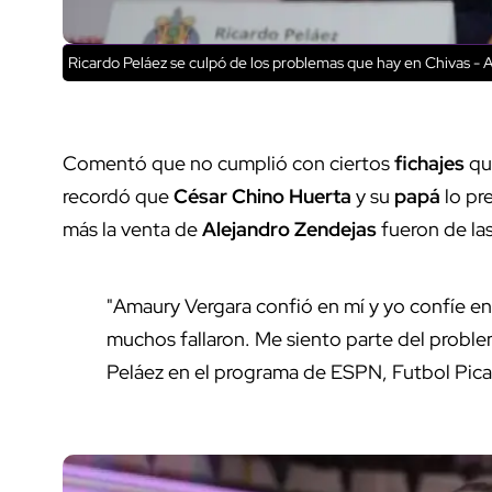
Ricardo Peláez se culpó de los problemas que hay en Chivas - 
Comentó que no cumplió con ciertos
fichajes
qu
recordó que
César Chino Huerta
y su
papá
lo pr
más la venta de
Alejandro Zendejas
fueron de la
"Amaury Vergara confió en mí y yo confíe en
muchos fallaron. Me siento parte del proble
Peláez en el programa de ESPN, Futbol Pic