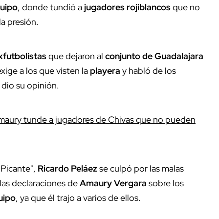
quipo
, donde tundió a
jugadores rojiblancos
que no
a presión.
xfutbolistas
que dejaron al
conjunto de Guadalajara
ige a los que visten la
playera
y habló de los
o
dio su opinión.
Amaury tunde a jugadores de Chivas que no pueden
 Picante",
Ricardo Peláez
se culpó por las malas
 las declaraciones de
Amaury Vergara
sobre los
uipo
, ya que él trajo a varios de ellos.