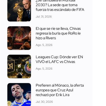
¿Se tambalea el Mundial
2030? La sede que toma
fuerza tras escándalo de FIFA
Jul. 31, 2026
El que se ríe se lleva, Chivas
regresa la burla que RoRo le
hizo a Rivers
Ago. 5, 2026
Leagues Cup: Dónde ver EN
VIVO el LAFC vs Chivas
Ago. 5, 2026
Prefieren al Mónaco, la oferta
europea que Cruz Azul
rechazó por Erik Lira
Jul. 30, 2026