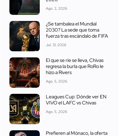
Ago. 2, 2026
¿Se tambalea el Mundial
2030? La sede que toma
fuerza tras escándalo de FIFA
Jul. 31, 2026
El que se ríe se lleva, Chivas
regresa la burla que RoRo le
hizo a Rivers
Ago. 5, 2026
Leagues Cup: Dónde ver EN
VIVO el LAFC vs Chivas
Ago. 5, 2026
Prefieren al Mónaco, la oferta