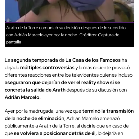
Arath de la Torre comunicó su decisión después de lo sucedido
con Adrián Marcelo ayer por la noche.
Créditos: Captura de
pantalla
La
segunda temporada
de
La Casa de los Famosos
ha
dejado
múltiples controversias
y la más reciente provocó
diferentes reacciones entre los televidentes quienes incluso
aseguraron que dejarían de ver el reality show si se
concreta la salida de Arath
después de su discusión con
Adrián Marcelo.
Ayer por la madrugada, una vez que
terminó la transmisión
de la noche de eliminación
, Adrián Marcelo amenazó
públicamente a Arath de la Torre, al decirle que en caso de
que
se volviera a posicionar detrás de él,
lo dejaría en