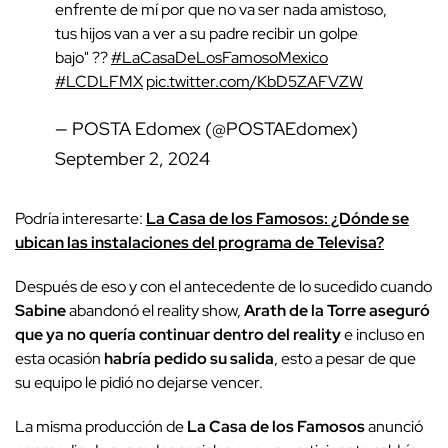
enfrente de mí por que no va ser nada amistoso,
tus hijos van a ver a su padre recibir un golpe
bajo" ??
#LaCasaDeLosFamosoMexico
#LCDLFMX
pic.twitter.com/KbD5ZAFVZW
— POSTA Edomex (@POSTAEdomex)
September 2, 2024
Podría interesarte:
La Casa de los Famosos: ¿Dónde se
ubican las instalaciones del programa de Televisa?
Después de eso y con el antecedente de lo sucedido cuando
Sabine
abandonó el reality show,
Arath de la Torre aseguró
que ya no quería continuar dentro del reality
e incluso en
esta ocasión
habría pedido su salida
, esto a pesar de que
su equipo le pidió no dejarse vencer.
La misma producción de
La Casa de los Famosos
anunció