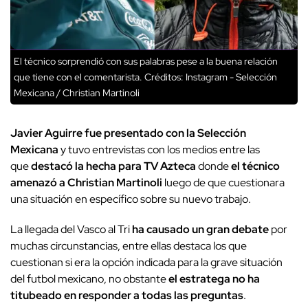
El técnico sorprendió con sus palabras pese a la buena relación
que tiene con el comentarista.
Créditos: Instagram - Selección
Mexicana / Christian Martinoli
Javier Aguirre fue presentado con la Selección
Mexicana
y tuvo entrevistas con los medios entre las
que
destacó la hecha para TV Azteca
donde
el técnico
amenazó a Christian Martinoli
luego de que cuestionara
una situación en específico sobre su nuevo trabajo.
La llegada del Vasco al Tri
ha causado un gran debate
por
muchas circunstancias, entre ellas destaca los que
cuestionan si era la opción indicada para la grave situación
del futbol mexicano, no obstante
el estratega no ha
titubeado en responder a todas las preguntas
.